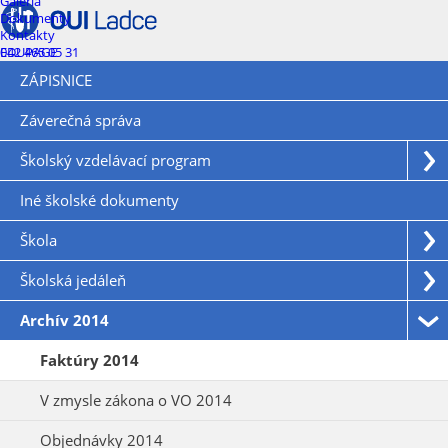
Galéria
Dokumenty
Kontakty
EDUPAGE
042 465 05 31
ZÁPISNICE
Záverečná správa
Školský vzdelávací program
Iné školské dokumenty
Škola
Školská jedáleň
Archív 2014
Faktúry 2014
V zmysle zákona o VO 2014
Objednávky 2014