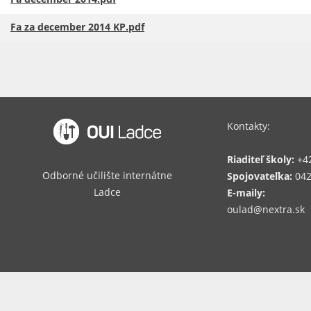
Fa za december 2014 KP.pdf
Kontakty:
Riaditeľ školy:
+42
Odborné učilište internátne
Spojovateľka:
042
Ladce
E-maily:
oulad@nextra.sk​