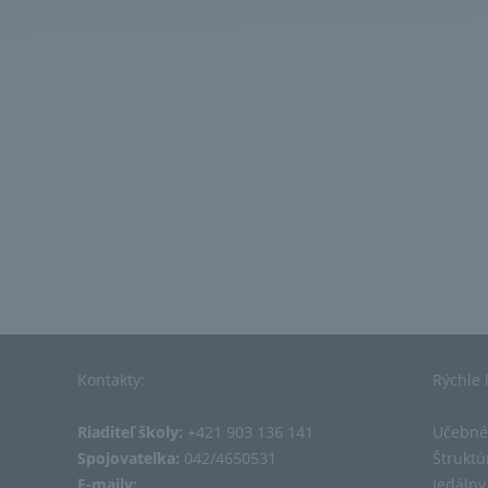
Kontakty:
Rýchle 
Riaditeľ školy:
+421 903 136 141
Učebné
Spojovateľka:
042/4650531
Štruktú
E-maily:
Jedálny 