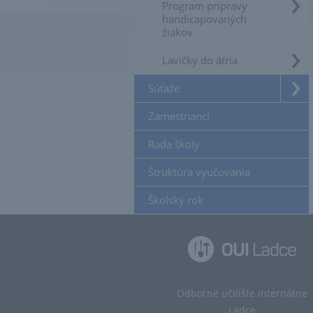
Program prípravy
handicapovaných
žiakov
Lavičky do átria
Súťaže
Zamestnanci
Rada školy
Štruktúra vyučovania
Školský rok
Odborné učilište internátne
Ladce