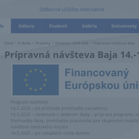
Odborné učilište internátne
le
Odbory
Študenti
Galéria
Dokumenty
Úvod
>
O škole
>
Projekty
>
Erasmus+ 2024-2026
>
Prípravná návšteva Baja
Prípravná návšteva Baja 14.-
Program návštevy:
14.5.2025 – po príchode prehliadka zariadenia.
15.5.2025 – stretnutie s vedením školy – príprava programu sk
Prehliadka školy, prehliadka pracoviska pre skupinovú mobilit
návšteva mestského múzea.
16.5.2025 – po raňajkách cesta domov.