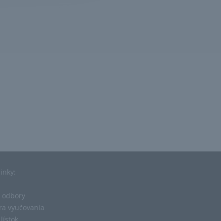
linky:
 odbory
ra vyučovania
lístok