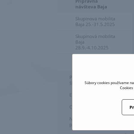
Prípravná
návšteva Baja
Skupinová mobilita
Baja 25.-31.5.2025
Skupinová mobilita
Baja
28.9.-4.10.2025
Skupinová mobilita
Kelč 10.-16.5.2026
PLANTEX - Ovocie do
škôl
Súbory cookies používame na 
Cookies 
ERASMUS+ 2022-2024
COMENIUS 2009-2011
Pr
Nový diagnostický
program HAMET2