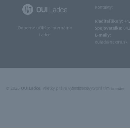
Kontakty:
Riaditeľ školy:
+42
Odborné učilište internátne
Spojovateľka:
042
Ladce
E-maily:
oulad@nextra.sk​
© 2026
OUILadce,
Všetky práva vyhradené.
Stránku vytvoril tím