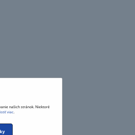
anie našich stránok. Niektoré
istiť viac
.
tky