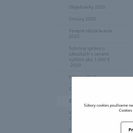
Objednávky 2020
Zmluvy 2020
Verejné obstarávanie
2020
Súhrnná správa o
zákazkách s cenami
vyššími ako 1.000 €
-2020
Faktúry 2019
Objednávky 2019
Zmluvy 2019
Súbory cookies používame na 
Cookies 
Verejné obstarávanie
2019
Pr
Súhrnná správa o