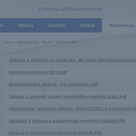
Odborné učilište internátne
le
Odbory
Študenti
Galéria
Dokumenty
Úvod
>
Dokumenty
>
Škola
>
Zmluvy 2019
Dohoda o platbách za odobratú, ale zatiaľ nevyfakturovanú 
Kolektívna zmluva 2019.pdf
Komisionárska zmluva - Up Slovensko.pdf
Zmluva o prevode správy hnuteľného majetku štátu.pdf
Objednávka - kontrola vozidla - Ávia IL312AC a vykonanie ST
Dodatok k zmluve o poskytovaní verejných služieb.PDF
Zmluva o poskytovaní verejných služieb.PDF