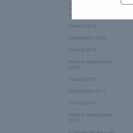
zákazkách s cenami
vyššími ako 1.000 €
-2019
Faktúry 2018
Objednávky 2018
Zmluvy 2018
Verejné obstarávanie
2018
Faktúry 2017
Objednávky 2017
Zmluvy 2017
Verejné obstarávanie
2017
V zmysle zákona o ver.