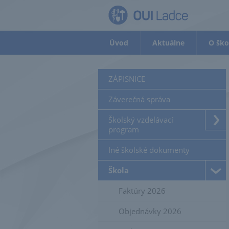
Úvod
Aktuálne
O ško
ZÁPISNICE
Záverečná správa
Školský vzdelávací
program
Iné školské dokumenty
Škola
Faktúry 2026
Objednávky 2026