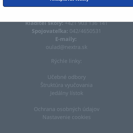
Kontakty:
Riaditeľ školy:
+421 903 136 141
Spojovateľka:
042/4650531
E-maily:
oulad@nextra.sk​
Rýchle linky:
Učebné odbory
Štruktúra vyučovania
Jedálny lístok
Ochrana osobných údajov
Nastavenie cookies