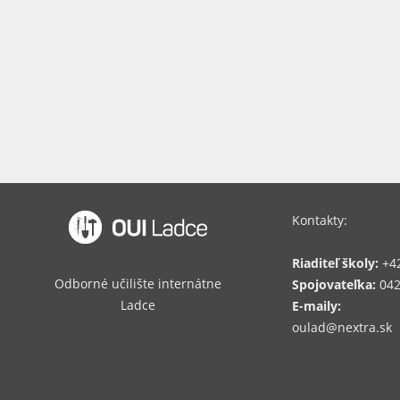
Kontakty:
Riaditeľ školy:
+42
Odborné učilište internátne
Spojovateľka:
042
Ladce
E-maily:
oulad@nextra.sk​