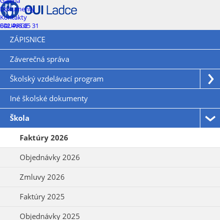
Galéria
Dokumenty
Kontakty
EDUPAGE
042 465 05 31
ZÁPISNICE
Záverečná správa
Školský vzdelávací program
Iné školské dokumenty
Škola
Faktúry 2026
Objednávky 2026
Zmluvy 2026
Faktúry 2025
Objednávky 2025