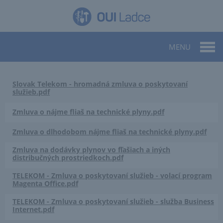
MENU
Slovak Telekom - hromadná zmluva o poskytovaní
služieb.pdf
Zmluva o nájme fliaš na technické plyny.pdf
Zmluva o dlhodobom nájme fliaš na technické plyny.pdf
Zmluva na dodávky plynov vo fľašiach a iných
distribučných prostriedkoch.pdf
TELEKOM - Zmluva o poskytovaní služieb - volací program
Magenta Office.pdf
TELEKOM - Zmluva o poskytovaní služieb - služba Business
Internet.pdf