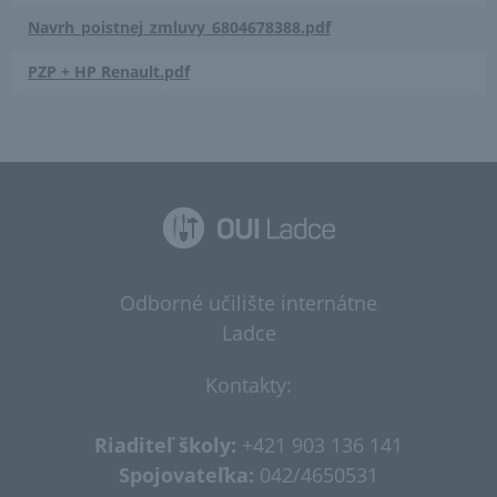
Navrh_poistnej_zmluvy_6804678388.pdf
PZP + HP Renault.pdf
Odborné učilište internátne
Ladce
Kontakty:
Riaditeľ školy:
+421 903 136 141
Spojovateľka:
042/4650531