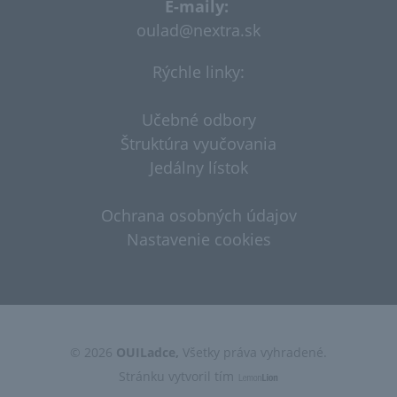
E-maily:
oulad@nextra.sk​
Rýchle linky:
Učebné odbory
Štruktúra vyučovania
Jedálny lístok
Ochrana osobných údajov
Nastavenie cookies
© 2026
OUILadce,
Všetky práva vyhradené.
Stránku vytvoril tím