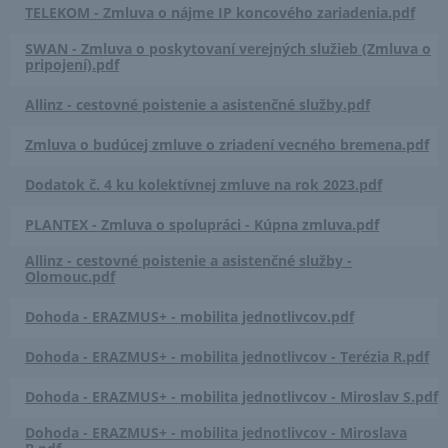
TELEKOM - Zmluva o nájme IP koncového zariadenia.pdf
SWAN - Zmluva o poskytovaní verejných služieb (Zmluva o
pripojení).pdf
Allinz - cestovné poistenie a asistenčné služby.pdf
Zmluva o budúcej zmluve o zriadení vecného bremena.pdf
Dodatok č. 4 ku kolektívnej zmluve na rok 2023.pdf
PLANTEX - Zmluva o spolupráci - Kúpna zmluva.pdf
Allinz - cestovné poistenie a asistenčné služby -
Olomouc.pdf
Dohoda - ERAZMUS+ - mobilita jednotlivcov.pdf
Dohoda - ERAZMUS+ - mobilita jednotlivcov - Terézia R.pdf
Dohoda - ERAZMUS+ - mobilita jednotlivcov - Miroslav S.pdf
Dohoda - ERAZMUS+ - mobilita jednotlivcov - Miroslava